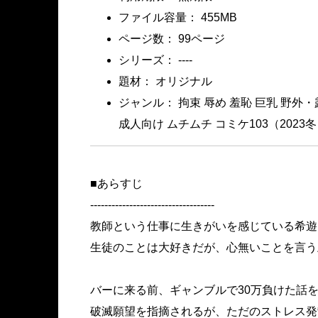
ファイル容量： 455MB
ページ数： 99ページ
シリーズ： ----
題材： オリジナル
ジャンル： 拘束 辱め 羞恥 巨乳 野外
成人向け ムチムチ コミケ103（2023冬
■あらすじ
-----------------------------------
教師という仕事に生きがいを感じている希遊
生徒のことは大好きだが、心無いことを言う
バーに来る前、ギャンブルで30万負けた話
破滅願望を指摘されるが、ただのストレス発