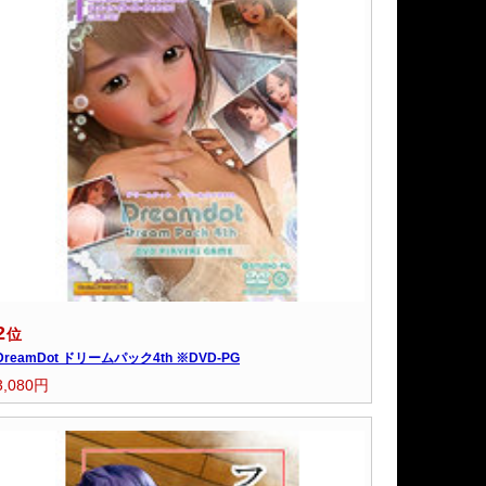
2
位
DreamDot ドリームパック4th ※DVD-PG
3,080円