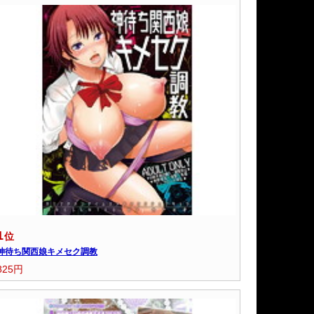
1
位
神待ち関西娘キメセク調教
825円